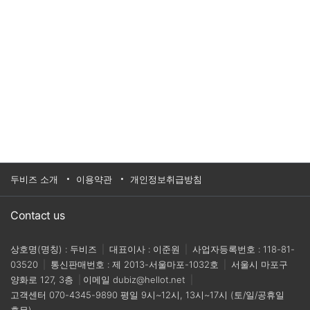
두비즈 소개
이용약관
개인정보취급방침
Contact us
상호명(명칭) : 두비즈
|
대표이사 : 이준원
|
사업자등록번호 : 118-81-
03520
|
통신판매번호 : 제 2013-서울마포-1032호
|
서울시 마포구
양화로 127, 3층
|
이메일
dubiz@hellot.net
|
고객센터
070-4345-9890
평일 9시~12시, 13시~17시 (토/일/공휴일