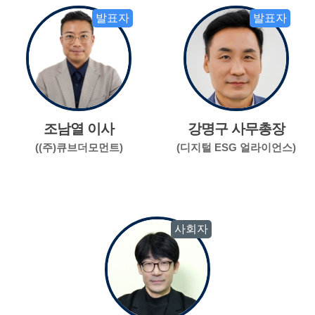
발표자
발표자
조남열 이사
강명구 사무총장
((주)큐브더모먼트)
(디지털 ESG 얼라이언스)
사회자