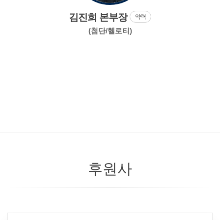
김진희 본부장
약력
(첨단/헬로티)
후원사