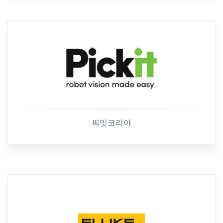
픽잇코리아