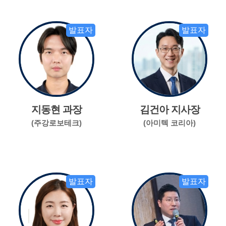
발표자
발표자
지동현 과장
김건아 지사장
(주강로보테크)
(아미텍 코리아)
발표자
발표자