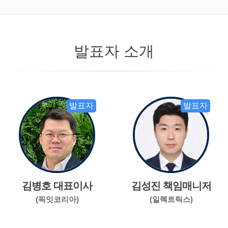
발표자 소개
발표자
발표자
김병호 대표이사
김성진 책임매니저
(픽잇코리아)
(일렉트릭스)