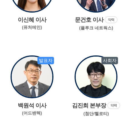
이신혜 이사
문건호 이사
약력
(퓨처메인)
(플루크 네트웍스)
발표자
사회자
백원석 이사
김진희 본부장
약력
(어드밴텍)
(첨단/헬로티)