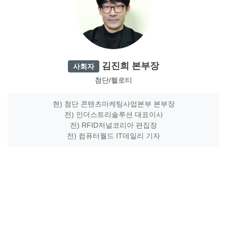
김진희 본부장
사회자
첨단/헬로티
현) 첨단 콘텐츠마케팅사업본부 본부장
전) 인더스트리솔루션 대표이사
전) RFID저널코리아 편집장
전) 컴퓨터월드 IT데일리 기자