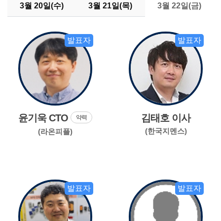
3월 20일(수)
3월 21일(목)
3월 22일(금)
발표자
발표자
윤기욱 CTO
김태호 이사
약력
(한국지멘스)
(라온피플)
발표자
발표자