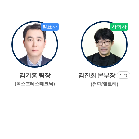
발표자
사회자
김기홍 팀장
김진희 본부장
약력
(톡스프레스테크닉)
(첨단/헬로티)