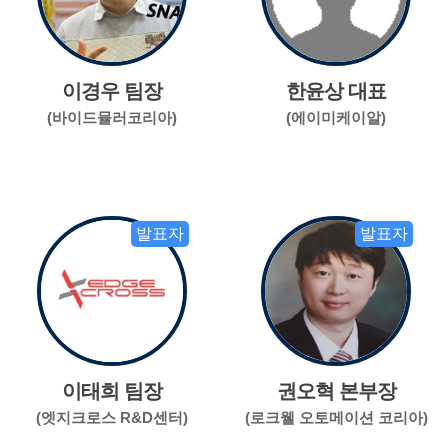
이경우 팀장
한윤상 대표
(바이드뮬러코리아)
(에이미케이알)
발표자
발표자
이태희 팀장
권오혁 본부장
(엣지크로스 R&D센터)
(로크웰 오토메이션 코리아)