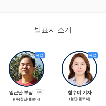
발표자 소개
패널
패널
임근난 부장
함수미 기자
약력
(첨단/헬로티)
((주)첨단/헬로티)