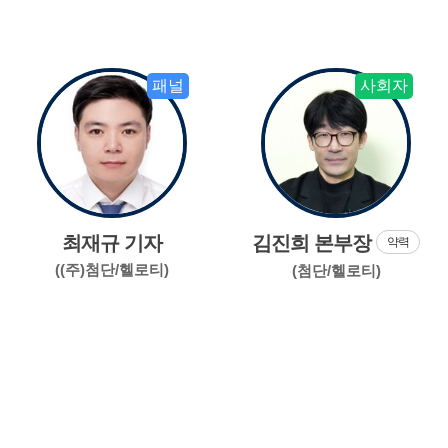
패널
사회자
최재규 기자
김진희 본부장
약력
((주)첨단/헬로티)
(첨단/헬로티)