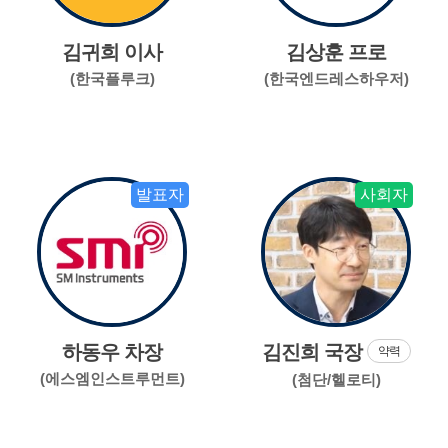
김귀희 이사
김상훈 프로
(한국플루크)
(한국엔드레스하우저)
발표자
사회자
하동우 차장
김진희 국장
약력
(에스엠인스트루먼트)
(첨단/헬로티)