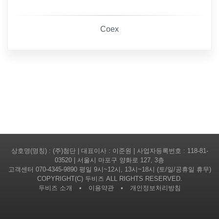
Coex
상호명(명칭) : (주)첨단 | 대표이사 : 이준원 | 사업자등록번호 : 118-81-
03520 | 서울시 마포구 양화로 127, 3층
고객센터
070-4345-9890
평일 9시~12시, 13시~18시 (토/일/공휴일 휴무)
COPYRIGHT(C) 두비즈 ALL RIGHTS RESERVED.
두비즈 소개
•
이용약관
•
개인정보처리방침