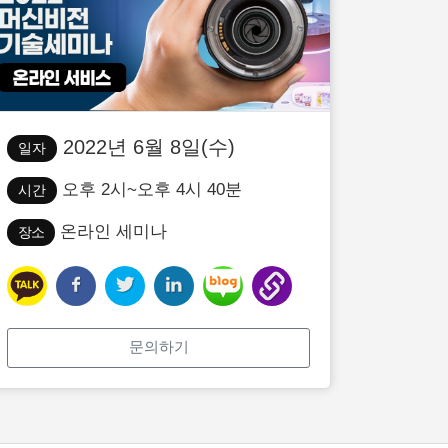
2022년 6월 8일(수)
일자
오후 2시~오후 4시 40분
시간
온라인 세미나
장소
문의하기