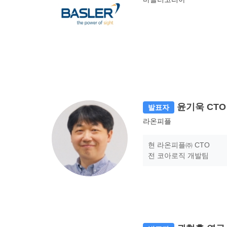
윤기욱 CTO
발표자
라온피플
현 라온피플㈜ CTO
전 코아로직 개발팀