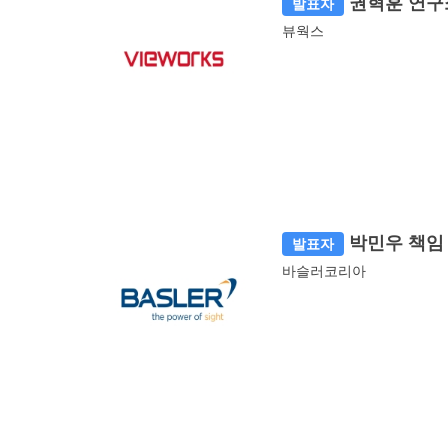
권혁훈 연구
발표자
뷰웍스
박민우 책임
발표자
바슬러코리아