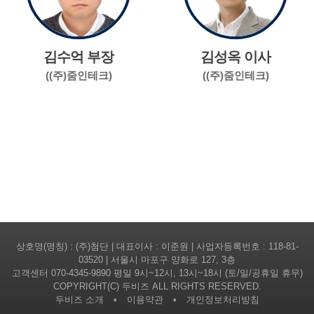
김수억 부장
김성옥 이사
((주)줌인테크)
((주)줌인테크)
상호명(명칭) : (주)첨단 | 대표이사 : 이준원 | 사업자등록번호 : 118-81-
03520 | 서울시 마포구 양화로 127, 3층
고객센터
070-4345-9890
평일 9시~12시, 13시~18시 (토/일/공휴일 휴무)
COPYRIGHT(C) 두비즈 ALL RIGHTS RESERVED.
두비즈 소개
•
이용약관
•
개인정보처리방침