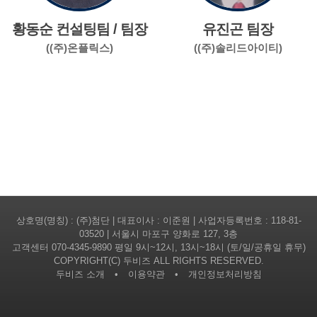
황동순 컨설팅팀 / 팀장
유진곤 팀장
((주)온플릭스)
((주)솔리드아이티)
상호명(명칭) : (주)첨단 | 대표이사 : 이준원 | 사업자등록번호 : 118-81-
03520 | 서울시 마포구 양화로 127, 3층
고객센터
070-4345-9890
평일 9시~12시, 13시~18시 (토/일/공휴일 휴무)
COPYRIGHT(C) 두비즈 ALL RIGHTS RESERVED.
두비즈 소개
•
이용약관
•
개인정보처리방침