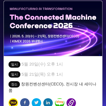
5월 20일(수) 오후 1시
일시
5월 21일(목) 오후 1시
일시
창원컨벤션센터(CECO), 전시장 내 세미나
장소
룸