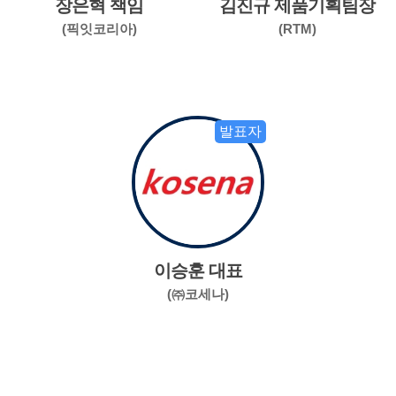
장은혁 책임
김진규 제품기획팀장
(픽잇코리아)
(RTM)
발표자
이승훈 대표
(㈜코세나)