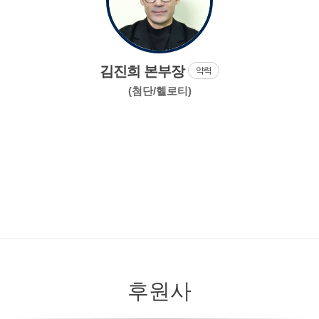
김진희 본부장
약력
(첨단/헬로티)
후원사