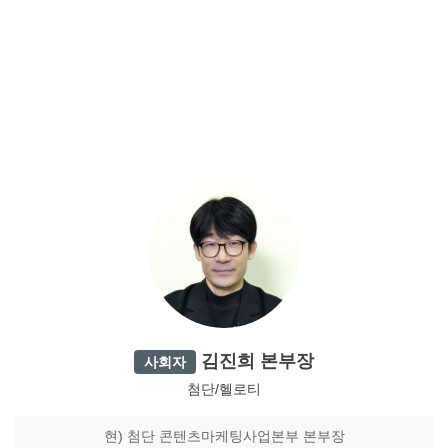
김진희 본부장
사회자
첨단/헬로티
현) 첨단 콘텐츠마케팅사업본부 본부장