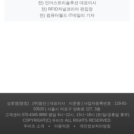
전) 인더스트리솔루션 대표이사
전) RFID저널코리아 편집장
전) 컴퓨터월드 IT데일리 기자
상호명(명칭) : (주)첨단 | 대표이사 : 이준원 | 사업자등록번호 : 118-81-
03520 | 서울시 마포구 양화로 127, 3층
고객센터
070-4345-9890
평일 9시~12시, 13시~18시 (토/일/공휴일 휴무)
COPYRIGHT(C) 두비즈 ALL RIGHTS RESERVED.
두비즈 소개
•
이용약관
•
개인정보처리방침