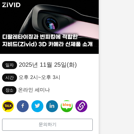
2025년 11월 25일(화)
일자
오후 2시~오후 3시
시간
온라인 세미나
장소
문의하기