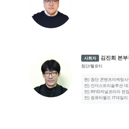
김진희 본부
사회자
첨단/헬로티
현) 첨단 콘텐츠마케팅
전) 인더스트리솔루션 
전) RFID저널코리아 편
전) 컴퓨터월드 IT데일리