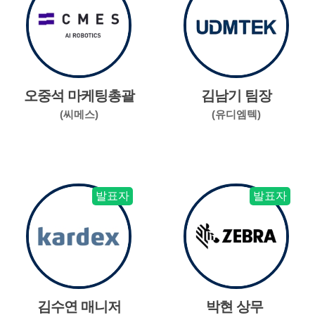
오중석 마케팅총괄
김남기 팀장
(씨메스)
(유디엠텍)
발표자
발표자
김수연 매니저
박현 상무