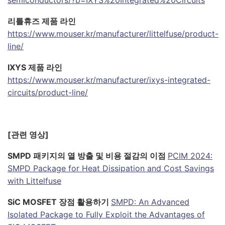
semiconductors/?b=IXYS%20Integrated%20Circuits
리틀휴즈 제품 라인
https://www.mouser.kr/manufacturer/littelfuse/product-
line/
IXYS 제품 라인
https://www.mouser.kr/manufacturer/ixys-integrated-
circuits/product-line/
[관련 영상]
SMPD 패키지의 열 방출 및 비용 절감의 이점
PCIM 2024:
SMPD Package for Heat Dissipation and Cost Savings
with Littelfuse
SiC MOSFET 장점 활용하기
SMPD: An Advanced
Isolated Package to Fully Exploit the Advantages of