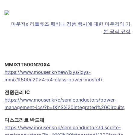
마우저
x
리틀휴즈 웨비나 경품 행사에 대한 마우저의 기
본 공식 규정
MMIX1T500N20X4
https://www.mouser.kr/new/ixys/ixys-
mmix1t500n20x4-x4-class-power-mosfet/
전원관리 IC
https://www.mouser.kr/c/semiconductors/power-
management-ics/?b=IXYS%20Integrated%20Circuits
디스크리트 반도체
https://www.mouser.kr/c/semiconductors/discrete-