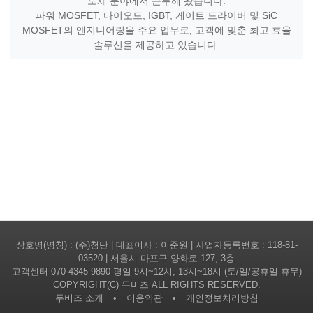
도체 분야에서 근무해 왔습니다.
파워 MOSFET, 다이오드, IGBT, 게이트 드라이버 및 SiC
MOSFET의 엔지니어링을 주요 업무로, 고객에 맞춘 최고 효율
솔루션을 제공하고 있습니다.
상호명(명칭) : (주)첨단 | 대표이사 : 이준원 | 사업자등록번호 : 118-81-
03520 | 서울시 마포구 양화로 127, 3층
고객센터
070-4345-9890
평일 9시~12시, 13시~18시 (토/일/공휴일 휴무)
COPYRIGHT(C) 두비즈 ALL RIGHTS RESERVED.
두비즈 소개
•
이용약관
•
개인정보처리방침