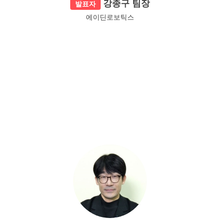
강종구 팀장
발표자
에이딘로보틱스