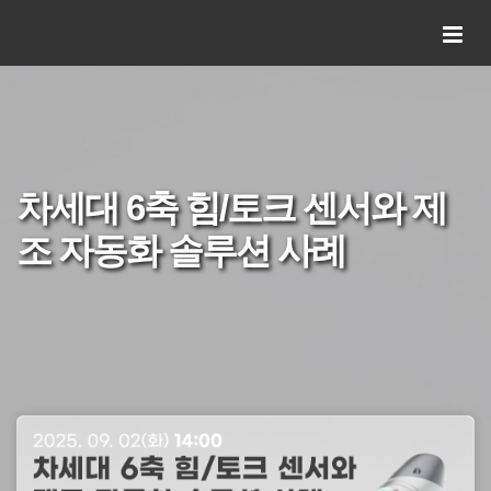
차세대 6축 힘/토크 센서와 제
조 자동화 솔루션 사례