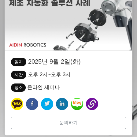
2025년 9월 2일(화)
일자
오후 2시~오후 3시
시간
온라인 세미나
장소
문의하기