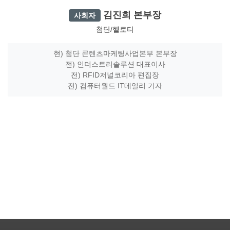
김진희 본부장
사회자
첨단/헬로티
현) 첨단 콘텐츠마케팅사업본부 본부장
전) 인더스트리솔루션 대표이사
전) RFID저널코리아 편집장
전) 컴퓨터월드 IT데일리 기자