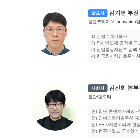
김기영 부장
발표자
알텐코리아 V-Innovation
1) 건설기계기술사
2) S사 반도체 공정별 
3) 산업통상자원부 심해 드릴
4) 한국원자력연료주식회
김진희 본부
사회자
첨단/헬로티
현) 첨단 콘텐츠마케팅
전) 인더스트리솔루션 
전) RFID저널코리아 편
전) 컴퓨터월드 IT데일리