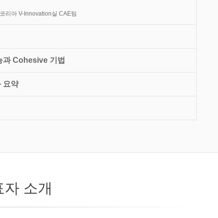
리아 V-Innovation실 CAE팀
능과 Cohesive 기법
와 요약
표자 소개