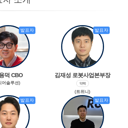
발표자
발표자
용덕 CBO
김재성 로봇사업본부장
니어솔루션)
약력
(트위니)
발표자
발표자