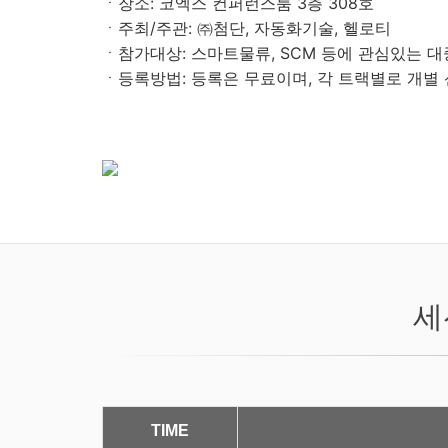
ㆍ장소
:
코엑스 컨퍼런스룸
3층
308
호
ㆍ주최
/
주관
:
㈜첨단, 자동화기술, 헬로티
ㆍ참가대상
: 스마트물류, SCM 등에 관심있는 
ㆍ등록방법
:
등록은 무료이며
,
각 트랙별로 개별
세
TIME