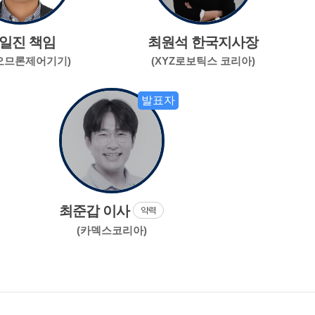
일진 책임
최원석 한국지사장
오므론제어기기)
(XYZ로보틱스 코리아)
발표자
최준갑 이사
약력
(카덱스코리아)