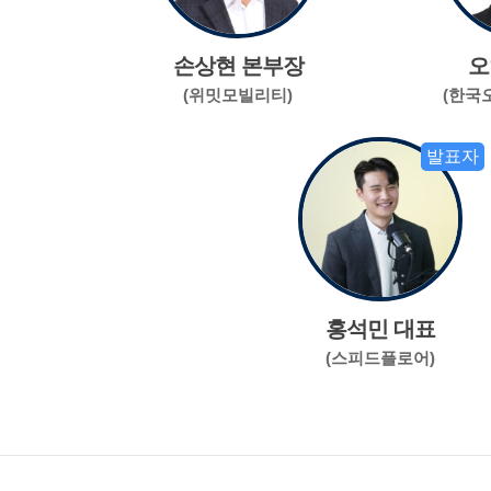
손상현 본부장
오
(위밋모빌리티)
(한국
발표자
홍석민 대표
(스피드플로어)