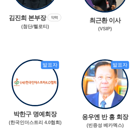
김진희 본부장
약력
최근환 이사
(첨단/헬로티)
(VSIP)
발표자
발표자
박한구 명예회장
응우옌 반 흥 회장
(한국인더스트리 4.0협회)
(빈증성 베카멕스)