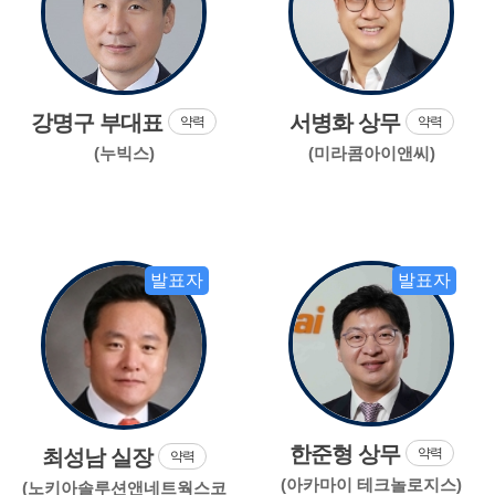
강명구 부대표
서병화 상무
약력
약력
(누빅스)
(미라콤아이앤씨)
발표자
발표자
한준형 상무
최성남 실장
약력
약력
(아카마이 테크놀로지스)
(노키아솔루션앤네트웍스코