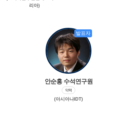
리아)
발표자
안순홍 수석연구원
약력
(아시아나IDT)