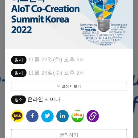
11월 22일(화) 오후 2시
일시
11월 23일(수) 오후 2시
일시
일정 더보기
온라인 세미나
장소
문의하기