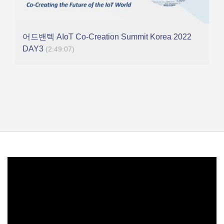
어드밴텍 AIoT Co-Creation Summit Korea 2022
DAY3
(2:49:07)