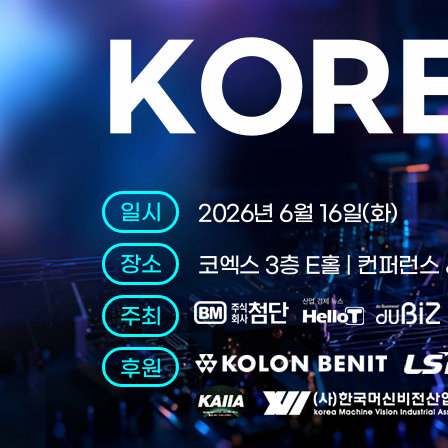
KOR
일시
2026년 6월 16일(화)
장소
코엑스 3층 E홀 | 컨퍼런스
주최
후원