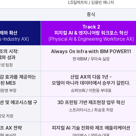
LS일렉트릭 / 김용민 매니저
중식
Track 2
사례와 확산
피지컬 AI & 엔지니어링 워크포스 혁신
s-Industry AX)
(Physical AI & Engineering Workforce AX)
조의 시작:
Always On Infra with IBM POWER11
례와 성과
한국IBM / 우미숙 실장
윤성 팀장
절감 효과를 제공하는
산업 AX의 다음 1년 -
된 MES
모델이 아니라 데이터에서 승부가 갈린다.
이원영 부장
슈퍼브AI / 이현동 부대표
루션 및 에코시스템 구
3D 프린팅 기반 제조현장 업무 혁신
스트라타시스 / 최승호 차장
창모 차장
조 AX 전략
피지컬 AI 기술 진화와 제조 에플리케이션
지현 부사장
아이벡스 / 성민수 대표