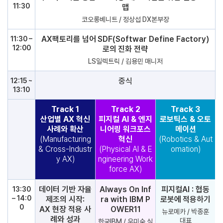
11:30
맵
코오롱베니트 / 정상섭 DX본부장
AX팩토리를 넘어 SDF(Softwar Define Factory)
11:30 –
12:00
로의 진화 전략
LS일렉트릭 / 김용민 매니저
중식
12:15 ~
13:10
Track 1
Track 2
Track 3
산업별 AX 혁신
피지컬 AI & 엔지
로보틱스 & 오토
사례와 확산
니어링 워크포스
메이션
(Manufacturing
혁신
(Robotics & Aut
& Cross-Industr
(Physical AI & E
omation)
y AX)
ngineering Work
force AX)
데이터 기반 자율
Always On Inf
피지컬AI : 협동
13:30
– 14:0
제조의 시작:
ra with IBM P
로봇에 적용하기
0
AX 현장 적용 사
OWER11
뉴로메카 / 박종훈
례와 성과
대표
한국IBM / 우미숙 실