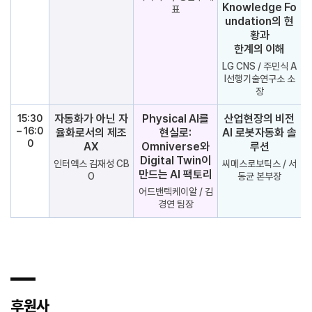
Knowledge Fo
표
undation의 현
황과
한계의 이해
LG CNS / 주민식 A
I선행기술연구소 소
장
자동화가 아닌 자
Physical AI를
산업현장의 비전
15:30
– 16:0
율화로서의 제조
현실로:
AI 로봇자동화 솔
0
AX
Omniverse와
루션
Digital Twin이
인터엑스 김재성 CB
씨메스로보틱스 / 서
만드는 AI 팩토리
O
동균 본부장
어드밴텍케이알 / 김
경연 팀장
―
후원사