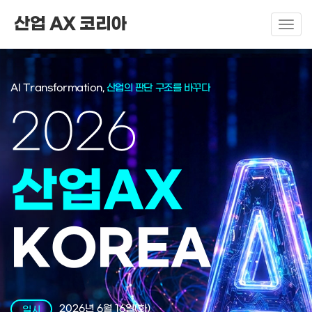
산업 AX 코리아
T
o
g
g
AI Transformation,
산업의 판단 구조를 바꾸다
l
e
2026
n
a
v
산업AX
i
g
a
KOREA
t
i
o
n
2026년 6월 16일(화)
일시