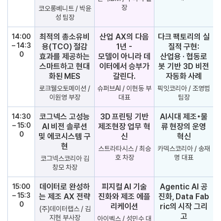
장
코오롱베니트 / 박윤
성 팀장
최적의 총소유비
산업 AX의 다음
다크 팩토리의 실
14:00
– 14:3
용(TCO) 절감
1년 -
질적 구현:
0
효과를 제공하는
모델이 아니라 데
산업용 · 협동로
스마트하고 현대
이터에서 승부가
봇 기반 3D 비전
화된 MES
갈린다.
자동화 사례
로크웰오토메이션 /
슈퍼브AI / 이현동 부
픽잇코리아 / 조영범
이원영 부장
대표
팀장
코그넥스 고성능
3D 프린팅 기반
AI시대 제조•물
14:30
– 15:0
AI 비전 솔루션
제조현장 업무 혁
류 현장의 운영
0
및 에코시스템 구
신
혁신
현
스트라타시스 / 최승
카덱스코리아 / 송재
호 차장
명 대표
코그넥스코리아 김
창모 차장
데이터로 완성하
피지컬 AI 기술
Agentic AI 공
15:00
– 15:3
는 제조 AX 전략
진화와 제조 에플
진화, Data Fab
0
리케이션
ric의 시작 그리
(주)데이터랩스 / 김
고
지현 부사장
아이벡스 / 성민수 대