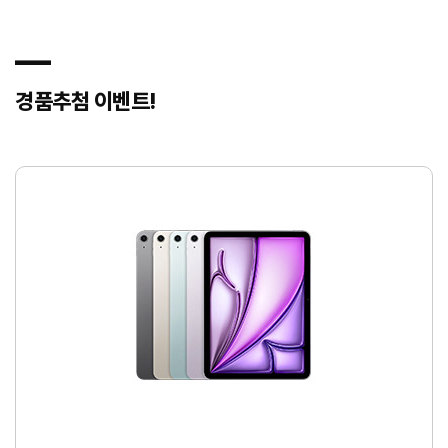
―
경품추첨 이벤트!