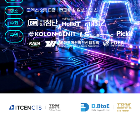
코엑스 3층 E홀 | 컨퍼런스 & 쇼케이스
장소
주최
후원