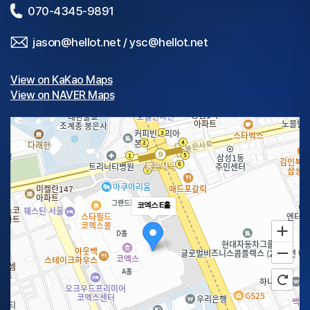
070-4345-9891
jason@hellot.net
/
ysc@hellot.net
View on KaKao Maps
View on NAVER Maps
코엑스 E홀