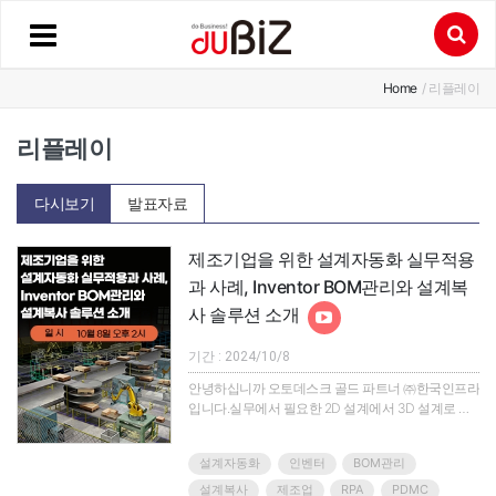
Home
/ 리플레이
리플레이
다시보기
발표자료
제조기업을 위한 설계자동화 실무적용
과 사례, Inventor BOM관리와 설계복
사 솔루션 소개
기간 : 2024/10/8
안녕하십니까 오토데스크 골드 파트너 ㈜한국인프라
입니다.실무에서 필요한 2D 설계에서 3D 설계로 설
계자동화 하는 것이 왜 유용한지, 업무 간소화를 위한
RPA(로보틱 업무자동화)로 반복작업을 줄이는 설계
설계자동화
인벤터
BOM관리
업무 자동화에 대한 실제 사례와 한국인프라에서 개
발한 인벤터의 3rd Party "Inventor Master for 설계복
설계복사
제조업
RPA
PDMC