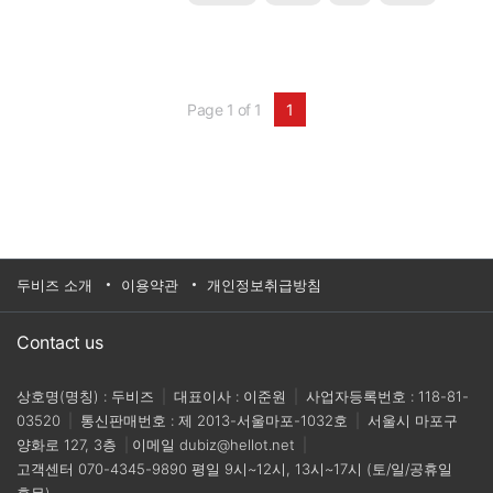
사"와 "Inventor Master for BOM"관리가 실무에서 얼
마나 유용하고 효과적으로 업무 효율을 높일 수 있는
지 소개하는 자리를 마련하였습니다.실무에 도움이
되는 소중한 시간이 될 것입니다.▶ In..
Page 1 of 1
1
두비즈 소개
이용약관
개인정보취급방침
Contact us
상호명(명칭) : 두비즈
|
대표이사 : 이준원
|
사업자등록번호 : 118-81-
03520
|
통신판매번호 : 제 2013-서울마포-1032호
|
서울시 마포구
양화로 127, 3층
|
이메일
dubiz@hellot.net
|
고객센터
070-4345-9890
평일 9시~12시, 13시~17시 (토/일/공휴일