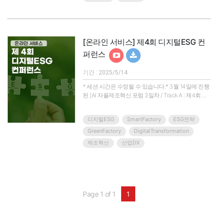
부의 탄소중립 및 ESG 중장기 R&D 과제- 에너지/AI
고속도로 구축 및 데이터 활용 전략- 협단체 규제 대
응 현주소..
[온라인 서비스] 제4회 디지털ESG 컨
퍼런스
기간 : 2025/5/14
* 세션 시간은 수정될 수 있습니다.* 3월 14일에 진행
된 [AI 자율제조혁신 포럼 3일차 / Track A : 제4회 디
지털 ESG 컨퍼런스]가 온라인 서비스로 5월 14일 송
출됩니다.내년 1월 EU CBAM(탄소조정국경제도)가
디지털ESG
SmartFactory
ESG전략
바로 시행됩니다!!우리 수출기업은 EU CBAM 대응을
위해 얼마나 준비가 돼 있습니까?i-DEA가 디지털기
GreenFactory
DigitalTransformation
술을 활용한 바람직한 EU CBAM 대응 방안을 제시하
제조혁신
산업DX
겠습니다.▣ 제4회 디지털ESG 컨퍼런스 ▣EU 탄소
국경조정제도(CBAM)가 2026년 본격 시행을 앞두고
있습니다.이에 따라 국내 수출 기업들..
Page 1 of 1
1