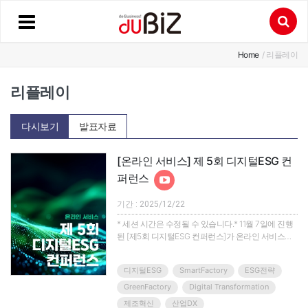
Home
/ 리플레이
리플레이
다시보기
발표자료
[온라인 서비스] 제 5회 디지털ESG 컨
퍼런스
기간 : 2025/12/22
* 세션 시간은 수정될 수 있습니다.* 11월 7일에 진행
된 [제5회 디지털ESG 컨퍼런스]가 온라인 서비스로
12월 22일 송출됩니다.디지털 전환과 탄소중립의 교
차점, “제5회 디지털ESG 컨퍼런스”정부의 디지털
디지털ESG
SmartFactory
ESG전략
ESG 중장기 전략, 에너지·AI 고속도로 구축 방안, 산
업별 규제 대응 전략 등 산학연 전문가가 한자리에 모
GreenFactory
Digital Transformation
여 디지털ESG의 미래를 제시합니다!* 주요 주제- 정
제조혁신
산업DX