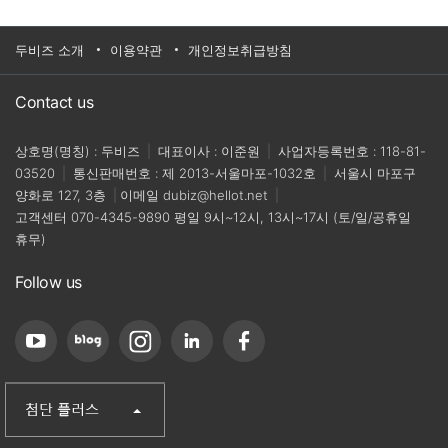
두비즈 소개
이용약관
개인정보취급방침
Contact us
상호명(명칭) : 두비즈
|
대표이사 : 이준원
|
사업자등록번호 : 118-81-
03520
|
통신판매번호 : 제 2013-서울마포-1032호
|
서울시 마포구
양화로 127, 3층
|
이메일
dubiz@hellot.net
|
고객센터
070-4345-9890
평일 9시~12시, 13시~17시 (토/일/공휴일
휴무)
Follow us
(주)첨단
산업단지신문