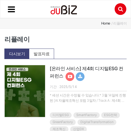
Home
/ 리플레이
리플레이
다시보기
발표자료
[온라인 서비스] 제4회 디지털ESG 컨
퍼런스
기간 : 2025/5/14
* 세션 시간은 수정될 수 있습니다.* 3월 14일에 진행
된 [AI 자율제조혁신 포럼 3일차 / Track A : 제4회 디
지털 ESG 컨퍼런스]가 온라인 서비스로 5월 14일 송
출됩니다.내년 1월 EU CBAM(탄소조정국경제도)가
디지털ESG
SmartFactory
ESG전략
바로 시행됩니다!!우리 수출기업은 EU CBAM 대응을
위해 얼마나 준비가 돼 있습니까?i-DEA가 디지털기
GreenFactory
DigitalTransformation
술을 활용한 바람직한 EU CBAM 대응 방안을 제시하
제조혁신
산업DX