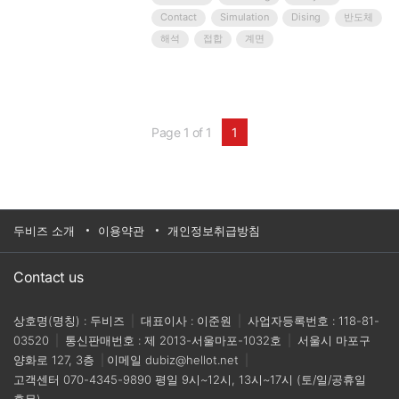
손상, 박리, 파괴 현상을 정밀하게 시뮬레이션 할 수
Contact
Simulation
Dising
반도체
있도록 개발된 기능으로 본 웨비나에는 Cohesive 기
해석
접합
계면
능 이해와 적용사례 등을 통해 깊이 있는 통찰력을 제
공합니다.적용사례항공기 복합재 구조물의 인터페이
스 박리 해석자동차 차체의 접착제 및 접용접 연결부
신뢰성 평가..
Page 1 of 1
1
두비즈 소개
이용약관
개인정보취급방침
Contact us
상호명(명칭) : 두비즈
|
대표이사 : 이준원
|
사업자등록번호 : 118-81-
03520
|
통신판매번호 : 제 2013-서울마포-1032호
|
서울시 마포구
양화로 127, 3층
|
이메일
dubiz@hellot.net
|
고객센터
070-4345-9890
평일 9시~12시, 13시~17시 (토/일/공휴일