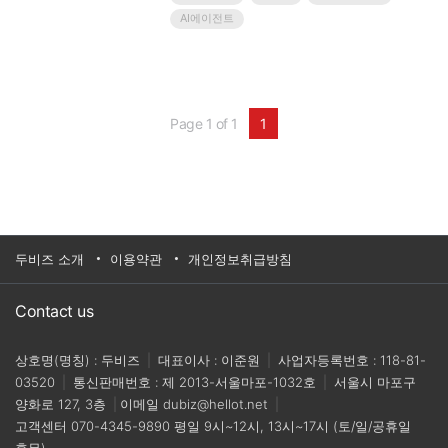
별화된 경쟁력을 갖게 했으며,궁극적으로 우리 산업
AI에이전트
을 한단계 도약시키는 밑거름이 되었습니다.AW사무
국은AW참가기업들의 우수한 제품/솔루션/기술을 연
중으로 소개할 수 있는 온라인 세미나‘베스트솔루션
데이’를 마련했습니다.올..
Page 1 of 1
1
두비즈 소개
이용약관
개인정보취급방침
Contact us
상호명(명칭) : 두비즈
|
대표이사 : 이준원
|
사업자등록번호 : 118-81-
03520
|
통신판매번호 : 제 2013-서울마포-1032호
|
서울시 마포구
양화로 127, 3층
|
이메일
dubiz@hellot.net
|
고객센터
070-4345-9890
평일 9시~12시, 13시~17시 (토/일/공휴일