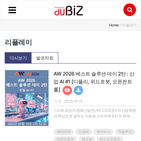
Home
/ 리플레이
리플레이
다시보기
발표자료
AW 2026 베스트 솔루션 데이 2탄 : 산
업 AI #1 [디플리, 위드로봇, 오픈컨트
롤]
기간 : 2025/9/19
스마트공장/자동화산업전(AW 2026)은4차 산업혁명
의 핵심으로 꼽히는 자동화,스마트팩토리의 현재를
조망하고 관련 산업군의 솔루션과 제품을 한눈에 확
인할 수 있는 아시아 최대의 산업자동화 전시회입니
AW2026
산업AI
AI서비스
AI솔루션
다.지금까지 전시회를 통해 소개되는 제품과 솔루션,
기술은 우리 기업을 탄탄하게 하고 글로벌 시장의 차
AI하드웨어
제조AI
AI소프트웨어