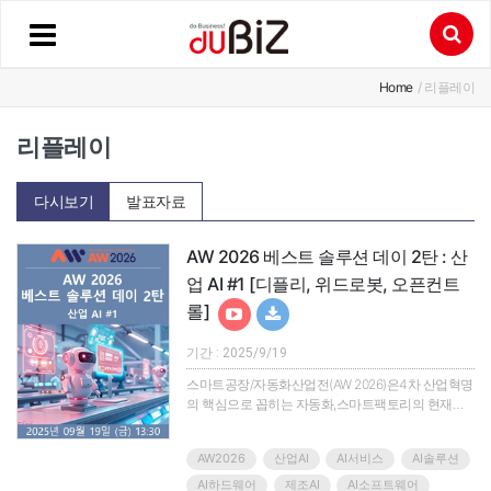
Home
/ 리플레이
리플레이
다시보기
발표자료
AW 2026 베스트 솔루션 데이 2탄 : 산
업 AI #1 [디플리, 위드로봇, 오픈컨트
롤]
기간 : 2025/9/19
스마트공장/자동화산업전(AW 2026)은4차 산업혁명
의 핵심으로 꼽히는 자동화,스마트팩토리의 현재를
조망하고 관련 산업군의 솔루션과 제품을 한눈에 확
인할 수 있는 아시아 최대의 산업자동화 전시회입니
AW2026
산업AI
AI서비스
AI솔루션
다.지금까지 전시회를 통해 소개되는 제품과 솔루션,
기술은 우리 기업을 탄탄하게 하고 글로벌 시장의 차
AI하드웨어
제조AI
AI소프트웨어