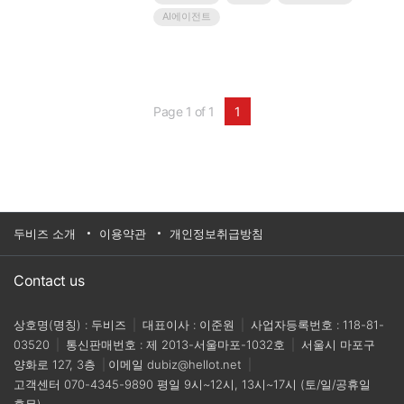
별화된 경쟁력을 갖게 했으며,궁극적으로 우리 산업
AI에이전트
을 한단계 도약시키는 밑거름이 되었습니다.AW사무
국은AW참가기업들의 우수한 제품/솔루션/기술을 연
중으로 소개할 수 있는 온라인 세미나‘베스트솔루션
데이’를 마련했습니다.올..
Page 1 of 1
1
두비즈 소개
이용약관
개인정보취급방침
Contact us
상호명(명칭) : 두비즈
|
대표이사 : 이준원
|
사업자등록번호 : 118-81-
03520
|
통신판매번호 : 제 2013-서울마포-1032호
|
서울시 마포구
양화로 127, 3층
|
이메일
dubiz@hellot.net
|
고객센터
070-4345-9890
평일 9시~12시, 13시~17시 (토/일/공휴일