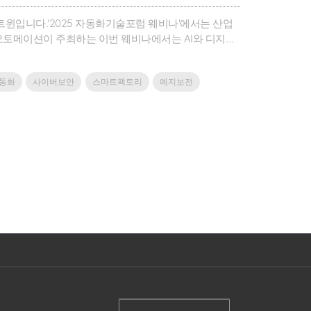
트윈입니다.'2025 자동화기술포럼 웨비나'에서는 산업
오토메이션이 주최하는 이번 웨비나에서는 AI와 디지털
tal, Belden-ProSoft가 참여해 스마트 제조 환경을 실
동화
사이버보안
스마트팩토리
예지보전
(주)첨단