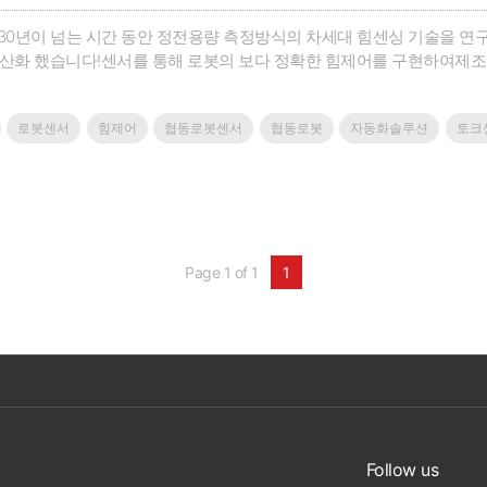
30년이 넘는 시간 동안 정전용량 측정방식의 차세대 힘센싱 기술을 연
국산화 했습니다!센서를 통해 로봇의 보다 정확한 힘제어를 구현하여제조
 할 수 있습니다.기존 시장과는 차별화된 힘/토크 센서를 경험해보고 
작업을 완벽하게 수행해야 하시나요?힘/토크 센서를 적용해 문제를 해결할
로봇센서
힘제어
협동로봇센서
협동로봇
자동화솔루션
토크
Page 1 of 1
1
Follow us