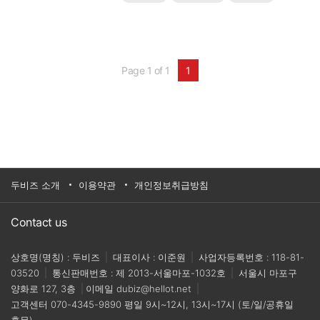
기반의 스마트 팩토리 구현을 통해 운영 효율성을 극
대화하고 확실한 ROI(투자 대비 수익률)를 달성할 수
있는 가장 강력하고 현실적인 솔루션입니다.🎯 이번
웨비나에서 얻을 수 있는 핵심 ..
Page 1 of 1
1
두비즈 소개
이용약관
개인정보취급방침
Contact us
상호명(명칭) : 두비즈
|
대표이사 : 이준원
|
사업자등록번호 : 118-81-
03520
|
통신판매번호 : 제 2013-서울마포-1032호
|
서울시 마포구
양화로 127, 3층
|
이메일
dubiz@hellot.net
|
고객센터
070-4345-9890
평일 9시~12시, 13시~17시 (토/일/공휴일