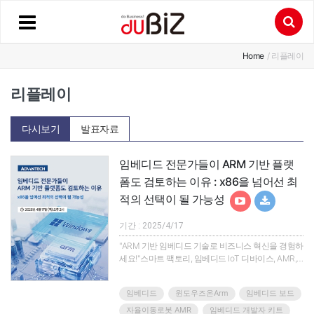
Home
/ 리플레이
리플레이
다시보기
발표자료
임베디드 전문가들이 ARM 기반 플랫
폼도 검토하는 이유 : x86을 넘어선 최
적의 선택이 될 가능성
기간 : 2025/4/17
"ARM 기반 임베디드 기술로 비즈니스 혁신을 경험하
세요!"스마트 팩토리, 임베디드 IoT 디바이스, AMR,
AGV 등 산업 전반에서 ARM 기반 임베디드 기술이
빠르게 확산되고 있습니다. 이번 웨비나에서는 어드
임베디드
윈도우즈온Arm
임베디드 보드
밴텍의 임베디드 제품 라인업 소개와 ARM 기반 솔루
션, Windows IoT Enterprise on ARM64를 활용한 산
자율이동로봇 AMR
임베디드 개발자 키트