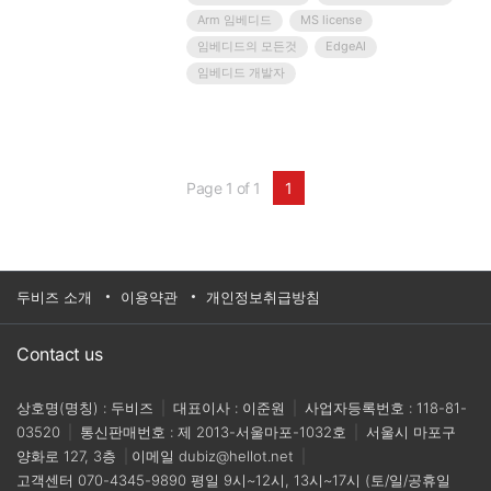
업용 애플리케이션 소개를 통해 미래형 임베디드 시
Arm 임베디드
MS license
스템을 준비하는 기업과 개발자들에게 실질적인 인
임베디드의 모든것
EdgeAI
사이트를 제공합니다.
임베디드 개발자
Page 1 of 1
1
두비즈 소개
이용약관
개인정보취급방침
Contact us
상호명(명칭) : 두비즈
|
대표이사 : 이준원
|
사업자등록번호 : 118-81-
03520
|
통신판매번호 : 제 2013-서울마포-1032호
|
서울시 마포구
양화로 127, 3층
|
이메일
dubiz@hellot.net
|
고객센터
070-4345-9890
평일 9시~12시, 13시~17시 (토/일/공휴일