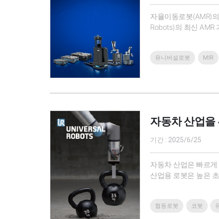
자율이동로봇(AMR)의 
Robots)의 최신 
ㆍ물류, 제조, 헬스케
팁◎ 이런 분들께 추천
유니버설로봇
MIR
자동차 산업을 위
기간 : 2025/6/25
자동차 산업은 빠르게 
산업용 로봇은 높은 초
(Cobot)을 통해 자동
협동로봇은 글로벌 자
협동로봇
코봇