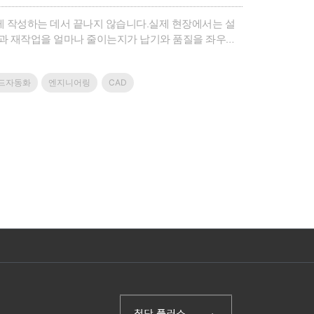
게 작성하는 데서 끝나지 않습니다.실제 현장에서는 설
락과 재작업을 얼마나 줄이는지가 납기와 품질을 좌우합
로 관리하며, 도면번호·Rev.·PDF 출력·검토 결과를
드자동화
엔지니어링
CAD
(주)첨단