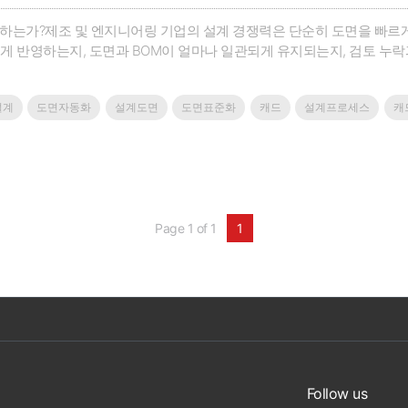
천하는가?제조 및 엔지니어링 기업의 설계 경쟁력은 단순히 도면을 빠르
게 반영하는지, 도면과 BOM이 얼마나 일관되게 유지되는지, 검토 누
 기업에서는 기존 도면을 복사해 수정하고, Excel 계산서와 BOM을 별도
하고 있습니다.이 방식은 업무가 몰릴수록..
설계
도면자동화
설계도면
도면표준화
캐드
설계프로세스
캐
Page 1 of 1
1
Follow us