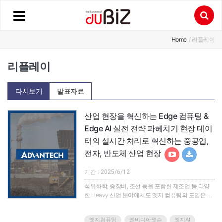
Home
/ 리플레이
리플레이
다시보기
발표자료
산업 현장을 혁신하는 Edge 컴퓨팅 &
Edge AI 실전 전략 파헤치기 현장 데이
터의 실시간 처리로 혁신하는 중공업,
전자, 반도체 산업 현장
기간 : 2025/6/12
석유화학, 중장비, 조선 등을 포함한 제조업 등 다양
한 Heavy 산업 분야에서도 엣지 컴퓨팅의 도입은 디
지틸 혁신을 실현하는 핵심 요소로 자리잡고 있습니
다."Edge Computing, Edge Everything"이란 비전 아
엣지컴퓨팅
엔비디아젯슨
엣지AI
래 산업 현장에 최적화된 AI 기반 엣지 컴퓨팅 솔루션