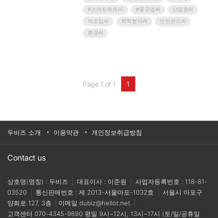
을 제공하는 어드밴텍은 안전관리, 작업 환경 모니터
#스마트팩토리
#중공업AI
산업용AI
링을 포함한 분야에서 다양한 엣지 AI 성공사례를 만
제조업AI
화학분야AI
안전관리AI
들어가고 있는 비비티에이아이와 함께 엣지AI 도입
환경AI
의 필요성과 실전 전략을 제안합니다. 이번 웨비나에
서는 산업 현장에서 엣지 컴퓨팅 솔루션이 실제로 활
용되..
Page 1 of 1
1
두비즈 소개
이용약관
개인정보취급방침
Contact us
상호명(명칭) : 두비즈
|
대표이사 : 이준원
|
사업자등록번호 : 118-81-
03520
|
통신판매번호 : 제 2013-서울마포-1032호
|
서울시 마포구
양화로 127, 3층
|
이메일
dubiz@hellot.net
|
고객센터
070-4345-9890
평일 9시~12시, 13시~17시 (토/일/공휴일