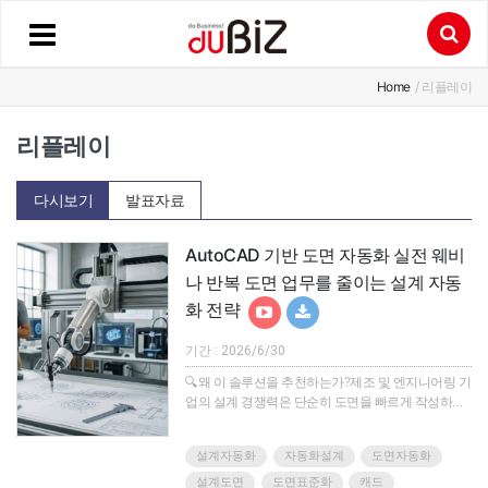
Home
/ 리플레이
리플레이
다시보기
발표자료
AutoCAD 기반 도면 자동화 실전 웨비
나 반복 도면 업무를 줄이는 설계 자동
화 전략
기간 : 2026/6/30
🔍왜 이 솔루션을 추천하는가?제조 및 엔지니어링 기
업의 설계 경쟁력은 단순히 도면을 빠르게 작성하는
데서 끝나지 않습니다.실제 현장에서는 설계 변경을
얼마나 빠르게 반영하는지, 도면과 BOM이 얼마나 일
설계자동화
자동화설계
도면자동화
관되게 유지되는지, 검토 누락과 재작업을 얼마나 줄
이는지가 납기와 품질을 좌우합니다.하지만 여전히
설계도면
도면표준화
캐드