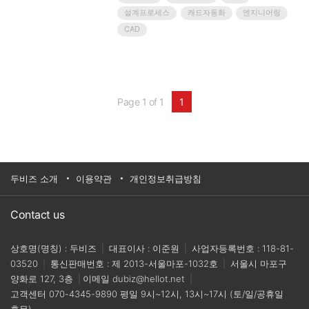
많은 기업에서는 기존 도면을 복사해 수정하고,
설계프로세스
캐드자동화
엔지니어링
Excel 계산서와 BOM을 별도로 관리하며, 도면번호
CAD
·Rev.·PDF 출력·검토 결과를 담당자의 수작업에 의존
하고 있습니다.이 방식은 업무가 몰릴수록..
Page 1 of 1
1
두비즈 소개
이용약관
개인정보취급방침
Contact us
상호명(명칭) : 두비즈
|
대표이사 : 이준원
|
사업자등록번호 : 118-81-
03520
|
통신판매번호 : 제 2013-서울마포-1032호
|
서울시 마포구
양화로 127, 3층
|
이메일
dubiz@hellot.net
|
고객센터
070-4345-9890
평일 9시~12시, 13시~17시 (토/일/공휴일