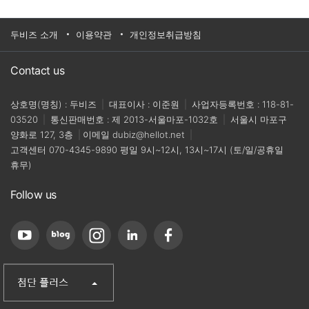
두비즈 소개
이용약관
개인정보취급방침
Contact us
상호명(명칭) : 두비즈
|
대표이사 : 이준원
|
사업자등록번호 : 118-81-
03520
|
통신판매번호 : 제 2013-서울마포-1032호
|
서울시 마포구
양화로 127, 3층
|
이메일
dubiz@hellot.net
|
고객센터
070-4345-9890
평일 9시~12시, 13시~17시 (토/일/공휴일
휴무)
Follow us
(주)첨단
산업단지신문