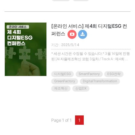
부의 탄소중립 및 ESG 중장기 R&D 과제- 에너지/AI
고속도로 구축 및 데이터 활용 전략- 협단체 규제 대
응 현주소..
[온라인 서비스] 제4회 디지털ESG 컨
퍼런스
기간 : 2025/5/14
* 세션 시간은 수정될 수 있습니다.* 3월 14일에 진행
된 [AI 자율제조혁신 포럼 3일차 / Track A : 제4회 디
지털 ESG 컨퍼런스]가 온라인 서비스로 5월 14일 송
출됩니다.내년 1월 EU CBAM(탄소조정국경제도)가
디지털ESG
SmartFactory
ESG전략
바로 시행됩니다!!우리 수출기업은 EU CBAM 대응을
위해 얼마나 준비가 돼 있습니까?i-DEA가 디지털기
GreenFactory
DigitalTransformation
술을 활용한 바람직한 EU CBAM 대응 방안을 제시하
제조혁신
산업DX
겠습니다.▣ 제4회 디지털ESG 컨퍼런스 ▣EU 탄소
국경조정제도(CBAM)가 2026년 본격 시행을 앞두고
있습니다.이에 따라 국내 수출 기업들..
Page 1 of 1
1