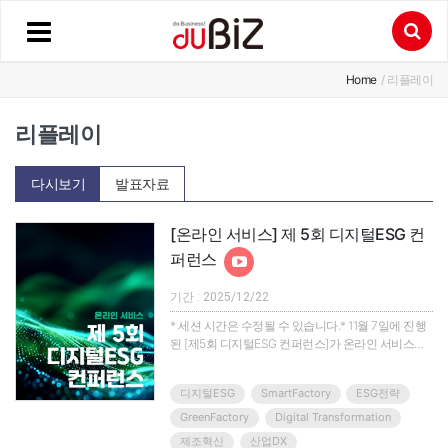
Home
/ 리플레이
리플레이
다시보기
발표자료
[온라인 서비스] 제 5회 디지털ESG 컨
퍼런스
기간 : 2025/12/22
* 세션 시간은 수정될 수 있습니다.* 11월 7일에 진행
된 [제5회 디지털ESG 컨퍼런스]가 온라인 서비스로
12월 22일 송출됩니다.디지털 전환과 탄소중립의 교
차점, “제5회 디지털ESG 컨퍼런스”정부의 디지털
디지털ESG
SmartFactory
ESG전략
ESG 중장기 전략, 에너지·AI 고속도로 구축 방안, 산
업별 규제 대응 전략 등 산학연 전문가가 한자리에 모
GreenFactory
Digital Transformation
여 디지털ESG의 미래를 제시합니다!* 주요 주제- 정
제조혁신
산업DX