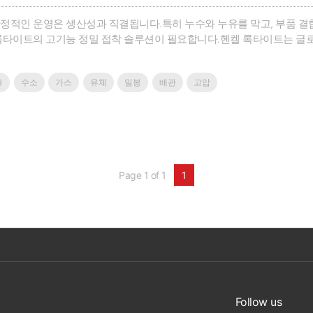
안정적인 운영은 생산성과 직결됩니다.특히 누수와 누유를 막고, 부품 
 록타이트의 고기능 정밀 접착 솔루션이 필요합니다.헨켈 록타이트는 글
으로, 다양한 유체 설비에 최적화된 밀봉·접착 솔루션을 제공합니다.최
브 등의 밀봉이나 수전해장치, 연료전지처럼 특수한 적용점에서도 록타이
유
수소
가스
유체
밀봉
배관
고압
Page 1 of 1
1
Follow us