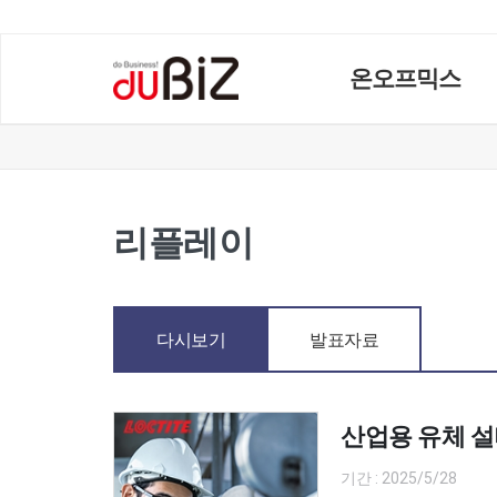
온오프믹스
리플레이
다시보기
발표자료
산업용 유체 설
기간 : 2025/5/28