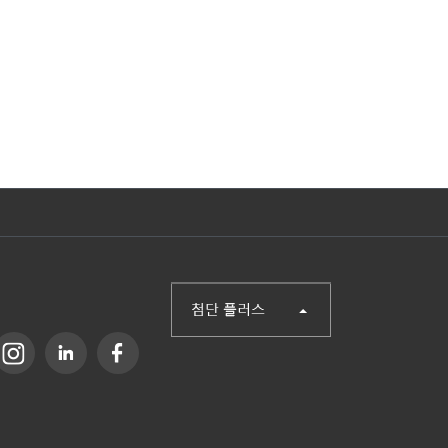
(주)첨단
산업단지신문
헬로티
오토메이션월드
SCM FAIR