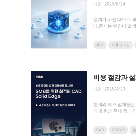
기간 : 2026/6/24
설계가 바뀔 때마다, 
다.문제는 변경이 발생
연결되지 않고,결과와
에서는 설계와 해석을 
해석
시뮬레이션
비용 절감과 설계
기간 : 2025/4/23
현재의 제조 업체들은 
의 호환성 문제 등 다
있습니다. 또한, 기존
지막으로, 여러 CAD
CAD
3DCAD
솔