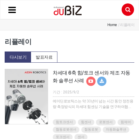
Home
/ 리플레이
리플레이
다시보기
발표자료
차세대 6축 힘/토크 센서와 제조 자동
화 솔루션 사례
기간 : 2025/9/2
에이딘로보틱스는 약 30년이 넘는 시간 동안 정전용
량 측정방식의 차세대 힘센싱 기술을 연구하여협동
로봇을 비롯한 다양한 로봇에 적용할 수 있는 6축 힘/
토크 센서를 국산화 했습니다!센서를 통해 로봇의 보
힘토크센서
힘센서
로봇센서
힘제어
다 정확한 힘제어를 구현하여제조, 반도체, 헬스케어
등 다양한 분야에서 더욱 정교하고 섬세한 작업을 자
협동로봇센서
협동로봇
자동화솔루션
동화 할 수 있습니다.기존 시장과는 차별화된 힘/토크
토크센서
센서