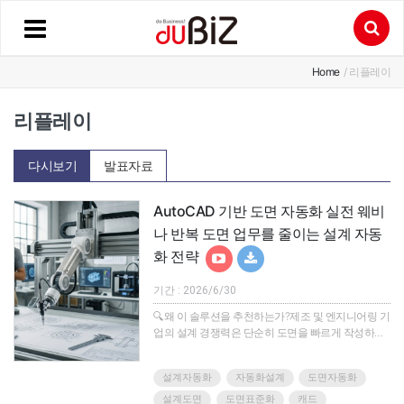
Home
/ 리플레이
리플레이
다시보기
발표자료
AutoCAD 기반 도면 자동화 실전 웨비
나 반복 도면 업무를 줄이는 설계 자동
화 전략
기간 : 2026/6/30
🔍왜 이 솔루션을 추천하는가?제조 및 엔지니어링 기
업의 설계 경쟁력은 단순히 도면을 빠르게 작성하는
데서 끝나지 않습니다.실제 현장에서는 설계 변경을
얼마나 빠르게 반영하는지, 도면과 BOM이 얼마나 일
설계자동화
자동화설계
도면자동화
관되게 유지되는지, 검토 누락과 재작업을 얼마나 줄
이는지가 납기와 품질을 좌우합니다.하지만 여전히
설계도면
도면표준화
캐드