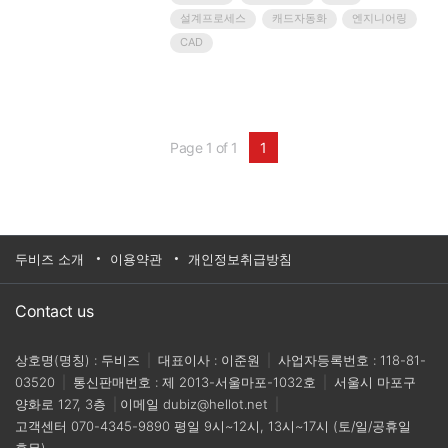
많은 기업에서는 기존 도면을 복사해 수정하고,
설계프로세스
캐드자동화
엔지니어링
Excel 계산서와 BOM을 별도로 관리하며, 도면번호
CAD
·Rev.·PDF 출력·검토 결과를 담당자의 수작업에 의존
하고 있습니다.이 방식은 업무가 몰릴수록..
Page 1 of 1
1
두비즈 소개
이용약관
개인정보취급방침
Contact us
상호명(명칭) : 두비즈
|
대표이사 : 이준원
|
사업자등록번호 : 118-81-
03520
|
통신판매번호 : 제 2013-서울마포-1032호
|
서울시 마포구
양화로 127, 3층
|
이메일
dubiz@hellot.net
|
고객센터
070-4345-9890
평일 9시~12시, 13시~17시 (토/일/공휴일