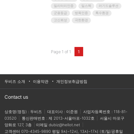
주항공 등 가장 까다로운 환경에서 임무를 수행하시
밀리터리인증
밀스펙
러기드솔루션
는 IT 전문가 여러분을 위해 더욱 강력하고 심도 있는
군용등급
방폭인증
특수환경
웨비나를 준비했습니다.• 방산 분야에서 요구되는 핵
고신뢰성
극한환경
심 하드웨어 스펙과 MIL-STD 인증의 모든 것• 극한
의 환경에서도 완벽한 제어와 시인성을 보장하는 ..
Page 1 of 1
1
두비즈 소개
이용약관
개인정보취급방침
Contact us
상호명(명칭) : 두비즈
|
대표이사 : 이준원
|
사업자등록번호 : 118-81-
03520
|
통신판매번호 : 제 2013-서울마포-1032호
|
서울시 마포구
양화로 127, 3층
|
이메일
dubiz@hellot.net
|
고객센터
070-4345-9890
평일 9시~12시, 13시~17시 (토/일/공휴일