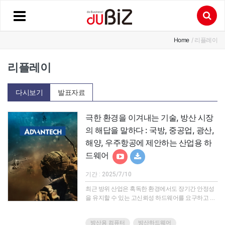
Home
/ 리플레이
리플레이
다시보기
발표자료
극한 환경을 이겨내는 기술, 방산 시장
의 해답을 말하다 : 국방, 중공업, 광산,
해양, 우주항공에 제안하는 산업용 하
드웨어
기간 : 2025/7/10
최근 방위 산업은 혹독한 환경에서도 장기간 안정성
을 유지할 수 있는 고신뢰성 하드웨어를 요구하고 있
습니다.진동, 충격, 극온 등 다양한 조건을 견디는
MIL-STD 기반 러기드 제품군에 대한 관심이 높아지
방산용 컴퓨터
방산하드웨어
고 있는 지금, 어드밴텍은 국방, 중공업, 광산, 해양, 우