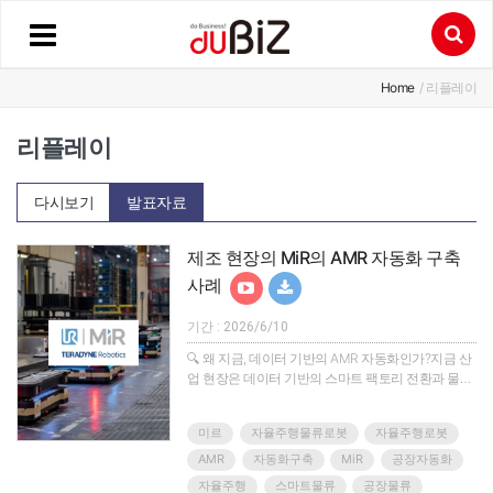
Home
/ 리플레이
리플레이
다시보기
발표자료
제조 현장의 MiR의 AMR 자동화 구축
사례
기간 : 2026/6/10
🔍 왜 지금, 데이터 기반의 AMR 자동화인가?지금 산
업 현장은 데이터 기반의 스마트 팩토리 전환과 물류
최적화라는 중대한 과제를 마주하고 있습니다.이러
한 변화 속에서 높은 유연성과 확장성을 갖춘
미르
자율주행물류로봇
자율주행로봇
AMR(자율주행로봇)이 핵심 해결책으로 떠오르고 있
습니다.AMR은 단순한 이송을 넘어 사람과의 안전한
AMR
자동화구축
MiR
공장자동화
협업과 작업 안정성을 보장합니다.무엇보다 데이터
자율주행
스마트물류
공장물류