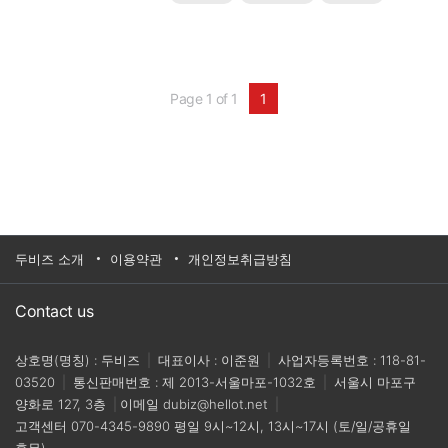
기반의 스마트 팩토리 구현을 통해 운영 효율성을 극
대화하고 확실한 ROI(투자 대비 수익률)를 달성할 수
있는 가장 강력하고 현실적인 솔루션입니다.🎯 이번
웨비나에서 얻을 수 있는 핵심 ..
Page 1 of 1
1
두비즈 소개
이용약관
개인정보취급방침
Contact us
상호명(명칭) : 두비즈
|
대표이사 : 이준원
|
사업자등록번호 : 118-81-
03520
|
통신판매번호 : 제 2013-서울마포-1032호
|
서울시 마포구
양화로 127, 3층
|
이메일
dubiz@hellot.net
|
고객센터
070-4345-9890
평일 9시~12시, 13시~17시 (토/일/공휴일