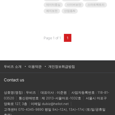
솔루션을 한 자리에서 소개합니다.위너스오토메이션
데이터중심
사이버보안
스마트팩토리
이 주최하는 이번 행사에서는 글로벌 리더인
예지보전
산업용AI
Rockwell Automation, Rittal과 함께 자율 제조를 위
한 AI 기반 디자인, 운영..
Page 1 of 1
1
두비즈 소개
이용약관
개인정보취급방침
Contact us
상호명(명칭) : 두비즈
|
대표이사 : 이준원
|
사업자등록번호 : 118-81-
03520
|
통신판매번호 : 제 2013-서울마포-1032호
|
서울시 마포구
양화로 127, 3층
|
이메일
dubiz@hellot.net
|
고객센터
070-4345-9890
평일 9시~12시, 13시~17시 (토/일/공휴일