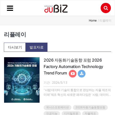
Home
/ 리플레이
리플레이
다시보기
발표자료
2026 자동화기술동향 포럼 2026
Factory Automation Technology
Trend Forum
기간 : 2026/5/13
"사람·데이터·기술의 통합으로 완성하는 자율 제조의
미래"제조 혁신의 새로운 패러다임은 '사람, 데이터,
기술'의 유기적 통합을 기반으로 한 자율 제조
(Autonomous Manufacturing)입니다.'2026 자동화기
위너스오토메이션
2026자동기술동향포럼
술동향 포럼' 웨비나에서는 데이터 중심의 혁신을 넘
어, 지능형 제조 환경을 실현하는 최신 기술과 실전
인공지능
디지털트윈
자율제조