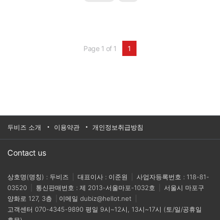
센서를 경험해보고 싶으신가요?작업의 정확도와 안
정성을 더욱 높여야 하시나요?정교하고 섬세한 작업
을 완벽하게 수행해야 하시나요?힘/토크 센서를 적용
해 문제를 해결할 수 있는 구체적인 ..
Page 1 of 1
1
두비즈 소개
이용약관
개인정보취급방침
Contact us
상호명(명칭) : 두비즈
|
대표이사 : 이준원
|
사업자등록번호 : 118-81-
03520
|
통신판매번호 : 제 2013-서울마포-1032호
|
서울시 마포구
양화로 127, 3층
|
이메일
dubiz@hellot.net
|
고객센터
070-4345-9890
평일 9시~12시, 13시~17시 (토/일/공휴일