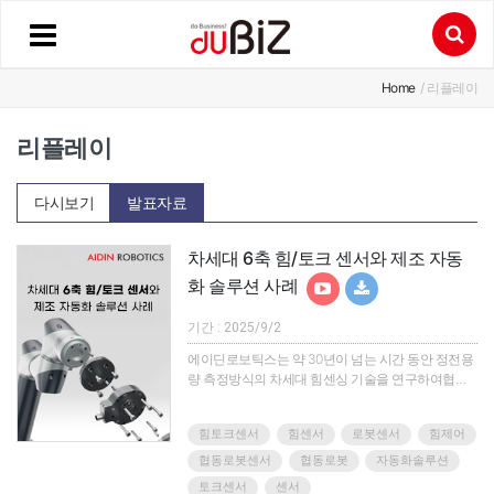
Home
/ 리플레이
리플레이
다시보기
발표자료
차세대 6축 힘/토크 센서와 제조 자동
화 솔루션 사례
기간 : 2025/9/2
에이딘로보틱스는 약 30년이 넘는 시간 동안 정전용
량 측정방식의 차세대 힘센싱 기술을 연구하여협동
로봇을 비롯한 다양한 로봇에 적용할 수 있는 6축 힘/
토크 센서를 국산화 했습니다!센서를 통해 로봇의 보
힘토크센서
힘센서
로봇센서
힘제어
다 정확한 힘제어를 구현하여제조, 반도체, 헬스케어
등 다양한 분야에서 더욱 정교하고 섬세한 작업을 자
협동로봇센서
협동로봇
자동화솔루션
동화 할 수 있습니다.기존 시장과는 차별화된 힘/토크
토크센서
센서