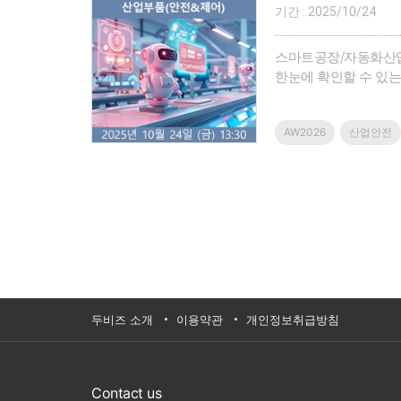
기간 : 2025/10/24
스마트공장/자동화산업
한눈에 확인할 수 있
글로벌 시장의 차별화
한 제품/솔루션/기술을
AW2026
산업안전
두비즈 소개
이용약관
개인정보취급방침
Contact us