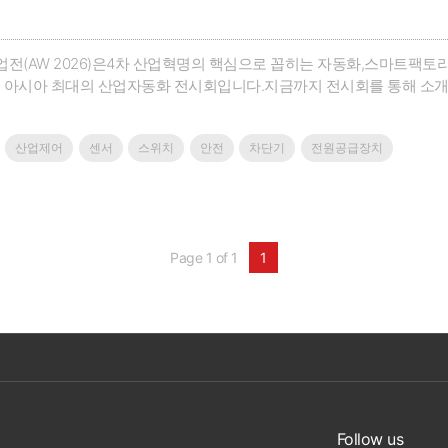
전(AW 2026)은4차 산업혁명의 핵심으로 꼽히는 자동화,스마트팩토
는 아시아 최대의 산업자동화 전시회입니다.지금까지 전시회를 통해 소개
된 경쟁력을 갖게 했으며,궁극적으로 우리 산업을 한단계 도약시키는
 연중으로 소개할 수 있는 온라인 세미나‘베스트솔루션 데이’를 마련했습
산업제어
센서
스위치
안전
차단기
전원공급장치
Page 1 of 1
1
Follow us