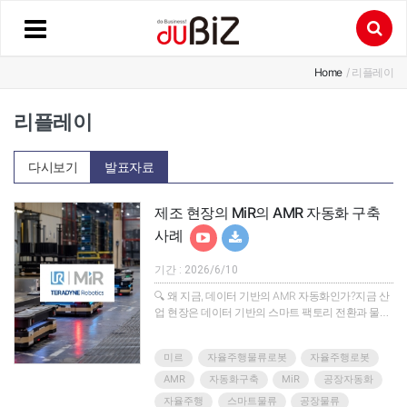
Home
/ 리플레이
리플레이
다시보기
발표자료
제조 현장의 MiR의 AMR 자동화 구축
사례
기간 : 2026/6/10
🔍 왜 지금, 데이터 기반의 AMR 자동화인가?지금 산
업 현장은 데이터 기반의 스마트 팩토리 전환과 물류
최적화라는 중대한 과제를 마주하고 있습니다.이러
한 변화 속에서 높은 유연성과 확장성을 갖춘
미르
자율주행물류로봇
자율주행로봇
AMR(자율주행로봇)이 핵심 해결책으로 떠오르고 있
습니다.AMR은 단순한 이송을 넘어 사람과의 안전한
AMR
자동화구축
MiR
공장자동화
협업과 작업 안정성을 보장합니다.무엇보다 데이터
자율주행
스마트물류
공장물류