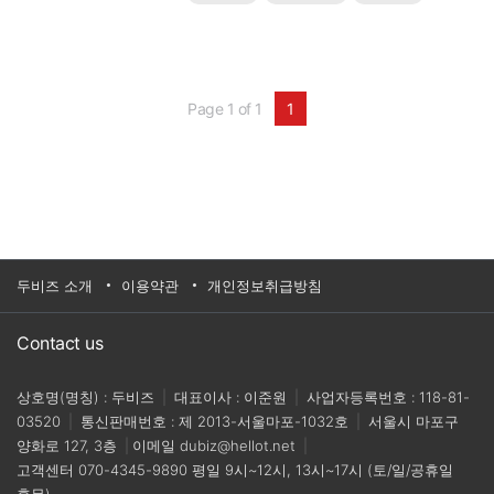
기반의 스마트 팩토리 구현을 통해 운영 효율성을 극
대화하고 확실한 ROI(투자 대비 수익률)를 달성할 수
있는 가장 강력하고 현실적인 솔루션입니다.🎯 이번
웨비나에서 얻을 수 있는 핵심 ..
Page 1 of 1
1
두비즈 소개
이용약관
개인정보취급방침
Contact us
상호명(명칭) : 두비즈
|
대표이사 : 이준원
|
사업자등록번호 : 118-81-
03520
|
통신판매번호 : 제 2013-서울마포-1032호
|
서울시 마포구
양화로 127, 3층
|
이메일
dubiz@hellot.net
|
고객센터
070-4345-9890
평일 9시~12시, 13시~17시 (토/일/공휴일