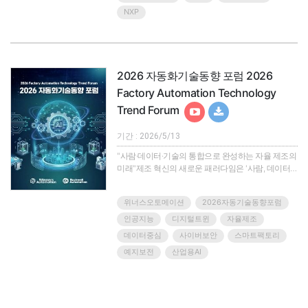
프로세서 기술력과 에이디링크의 오랜 엣지 컴퓨팅
NXP
연구개발 경험이 만나 완성된, 가장 유연하고 강력한
산업용 엣지 AI 솔루션을 제안합니다.🎯 이번 웨비나
에서 얻을 수 있..
2026 자동화기술동향 포럼 2026
Factory Automation Technology
Trend Forum
기간 : 2026/5/13
"사람·데이터·기술의 통합으로 완성하는 자율 제조의
미래"제조 혁신의 새로운 패러다임은 '사람, 데이터,
기술'의 유기적 통합을 기반으로 한 자율 제조
(Autonomous Manufacturing)입니다.'2026 자동화기
위너스오토메이션
2026자동기술동향포럼
술동향 포럼' 웨비나에서는 데이터 중심의 혁신을 넘
어, 지능형 제조 환경을 실현하는 최신 기술과 실전
인공지능
디지털트윈
자율제조
솔루션을 한 자리에서 소개합니다.위너스오토메이션
데이터중심
사이버보안
스마트팩토리
이 주최하는 이번 행사에서는 글로벌 리더인
예지보전
산업용AI
Rockwell Automation, Rittal과 함께 자율 제조를 위
한 AI 기반 디자인, 운영..