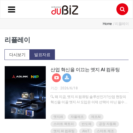
Home
/ 리플레이
리플레이
다시보기
발표자료
산업 혁신을 이끄는 엣지 AI 컴퓨팅
기간 : 2026/6/18
🔍 왜 지금, 엣지 AI 컴퓨팅 솔루션인가?산업 현장의
혁신을 이끌 엣지 AI 도입은 이제 선택이 아닌 필수가
되었습니다. 하지만 수많은 기술과 플랫폼 속에서 미
션 크리티컬 애플리케이션에 적합한 신뢰성과 유연
엣지AI
자율제조
제조AI
성을 동시에 갖춘 솔루션을 찾기란 결코 쉽지 않습니
다.에이디링크(ADLINK)와 NXP는 이러한 현장의 고
스마트 팩토리
반도체
공장 자동화
민을 해결하기 위해 결합했습니다. NXP의 독보적인
엣지 AI 컴퓨팅
AIoT
스마트 제조