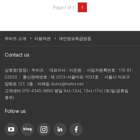
Page 1 of 1
1
두비즈 소개
이용약관
개인정보취급방침
Contact us
상호명(명칭) : 두비즈
|
대표이사 : 이준원
|
사업자등록번호 : 118-81-
03520
|
통신판매번호 : 제 2013-서울마포-1032호
|
서울시 마포구
양화로 127, 3층
|
이메일
dubiz@hellot.net
|
고객센터
070-4345-9890
평일 9시~12시, 13시~17시 (토/일/공휴일
휴무)
Follow us